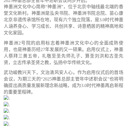
2025神墨总部主管年中述职会议同步开启。
神墨洲文化中心简称“神墨洲”，位于北京中轴线最北端的香
堂文化新村。神墨洲是泓央书院、神墨洲书院总院、苗心康
北京非遗传承馆所在地，现有六个独立院落，是3.0时代神墨
人涵养身心、学习成长、共创共享、诗意栖居的精神高地和
文化家园。
神墨洲2号院的启用标志着神墨洲文化中心的全面成熟使
用，也是神墨历经27年发展的又一硕果。启用仪式上，神墨
人祭拜三黄五帝，礼敬至圣先师孔子、算圣刘洪和古圣先
贤，立志传承圣贤之教，弘扬中华传统文化。
武功峻教兴天下，文治清风安人心。作为启用仪式后的首场
会议，为期三天的“2025神墨总部主管年中述职会议”也将明
确提出高质量发展新理念新战略，成为3.0时代神墨再启新程
的重要里程碑。